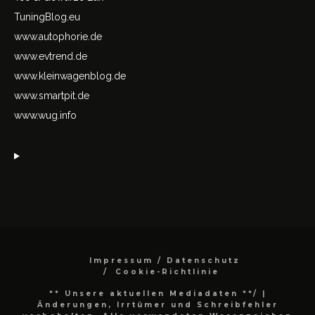
TuningBlog.eu
www.autophorie.de
www.evtrend.de
www.kleinwagenblog.de
www.smartpit.de
www.wug.info
Impressum / Datenschutz
Cookie-Richtlinie
** Unsere aktuellen Mediadaten **/
|
Änderungen, Irrtümer und Schreibfehler