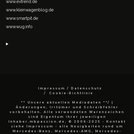
www.evtrend.de
www.kleinwagenblog.de
www.smartpit.de
www.wug.info
Impressum / Datenschutz
Cookie-Richtlinie
** Unsere aktuellen Mediadaten **/
|
Änderungen, Irrtümer und Schreibfehler
vorbehalten. Alle verwendeten Warenzeichen
sind Eigentum ihrer jeweiligen
Inhaber.mbpassion.de, © 2006-2025 - Kontakt
siehe Impressum - alle Neuigkeiten rund um
Mercedes-Benz, Mercedes-AMG, Mercedes-