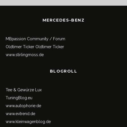
MERCEDES-BENZ
MBpassion Community / Forum
Oldtimer Ticker
Oldtimer Ticker
www.stirlingmoss.de
BLOGROLL
Tee & Gewürze Lux
TuningBlog.eu
www.autophorie.de
www.evtrend.de
www.kleinwagenblog.de