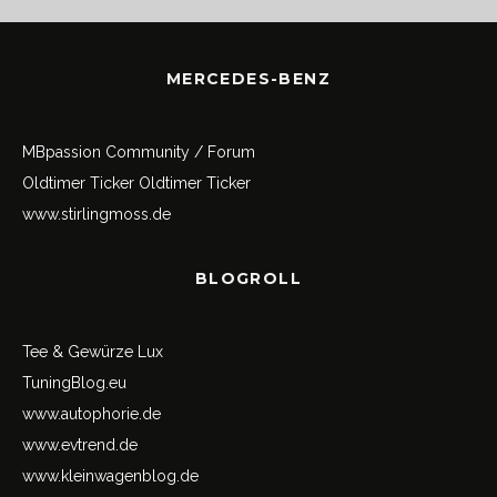
MERCEDES-BENZ
MBpassion Community / Forum
Oldtimer Ticker
Oldtimer Ticker
www.stirlingmoss.de
BLOGROLL
Tee & Gewürze Lux
TuningBlog.eu
www.autophorie.de
www.evtrend.de
www.kleinwagenblog.de