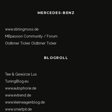
MERCEDES-BENZ
www.stirlingmoss.de
MBpassion Community / Forum
Oldtimer Ticker
Oldtimer Ticker
BLOGROLL
Tee & Gewürze Lux
TuningBlog.eu
www.autophorie.de
www.evtrend.de
www.kleinwagenblog.de
www.smartpit.de