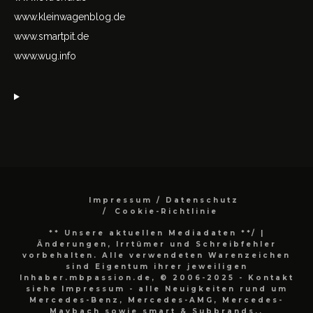
www.kleinwagenblog.de
www.smartpit.de
www.wug.info
Impressum / Datenschutz
Cookie-Richtlinie
** Unsere aktuellen Mediadaten **/
|
Änderungen, Irrtümer und Schreibfehler
vorbehalten. Alle verwendeten Warenzeichen
sind Eigentum ihrer jeweiligen
Inhaber.mbpassion.de, © 2006-2025 - Kontakt
siehe Impressum - alle Neuigkeiten rund um
Mercedes-Benz, Mercedes-AMG, Mercedes-
Maybach sowie smart & Subbrands..