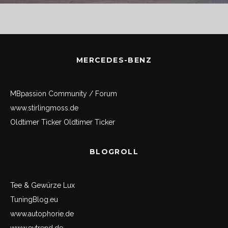
MERCEDES-BENZ
MBpassion Community / Forum
www.stirlingmoss.de
Oldtimer Ticker
Oldtimer Ticker
BLOGROLL
Tee & Gewürze Lux
TuningBlog.eu
www.autophorie.de
www.evtrend.de