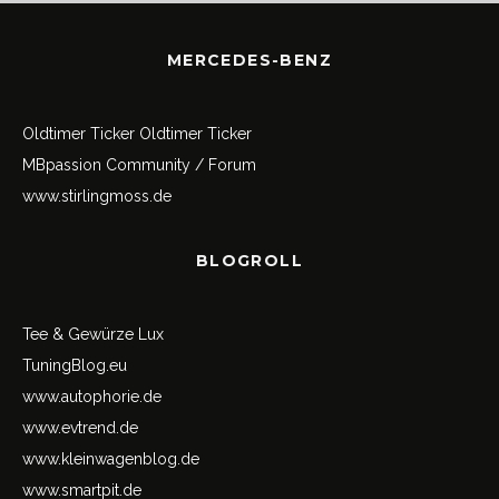
MERCEDES-BENZ
Oldtimer Ticker
Oldtimer Ticker
MBpassion Community / Forum
www.stirlingmoss.de
BLOGROLL
Tee & Gewürze Lux
TuningBlog.eu
www.autophorie.de
www.evtrend.de
www.kleinwagenblog.de
www.smartpit.de