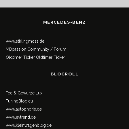
MERCEDES-BENZ
www.stirlingmoss.de
MBpassion Community / Forum
Oldtimer Ticker
Oldtimer Ticker
BLOGROLL
Tee & Gewürze Lux
TuningBlog.eu
www.autophorie.de
www.evtrend.de
www.kleinwagenblog.de