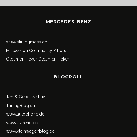
MERCEDES-BENZ
www.stirlingmoss.de
MBpassion Community / Forum
Oldtimer Ticker
Oldtimer Ticker
BLOGROLL
Tee & Gewürze Lux
TuningBlog.eu
www.autophorie.de
www.evtrend.de
www.kleinwagenblog.de