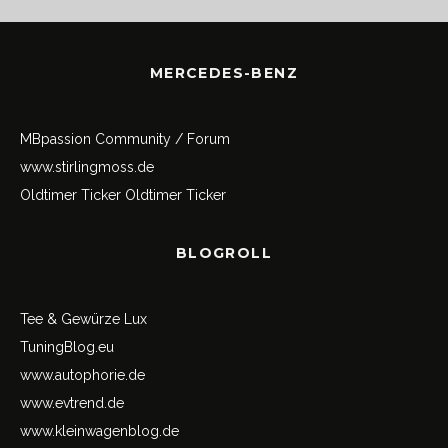
MERCEDES-BENZ
MBpassion Community / Forum
www.stirlingmoss.de
Oldtimer Ticker
Oldtimer Ticker
BLOGROLL
Tee & Gewürze Lux
TuningBlog.eu
www.autophorie.de
www.evtrend.de
www.kleinwagenblog.de