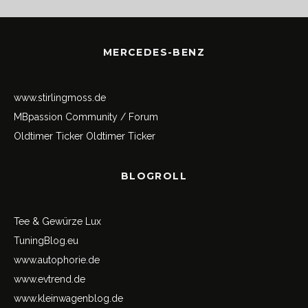
MERCEDES-BENZ
www.stirlingmoss.de
MBpassion Community / Forum
Oldtimer Ticker
Oldtimer Ticker
BLOGROLL
Tee & Gewürze Lux
TuningBlog.eu
www.autophorie.de
www.evtrend.de
www.kleinwagenblog.de