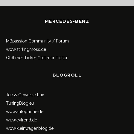
MERCEDES-BENZ
MBpassion Community / Forum
www.stirlingmoss.de
Oldtimer Ticker
Oldtimer Ticker
BLOGROLL
Tee & Gewürze Lux
TuningBlog.eu
www.autophorie.de
www.evtrend.de
www.kleinwagenblog.de