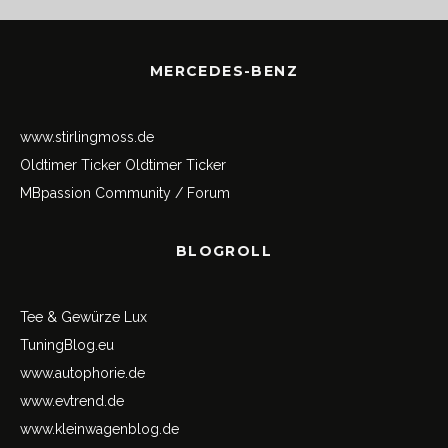
MERCEDES-BENZ
www.stirlingmoss.de
Oldtimer Ticker
Oldtimer Ticker
MBpassion Community / Forum
BLOGROLL
Tee & Gewürze Lux
TuningBlog.eu
www.autophorie.de
www.evtrend.de
www.kleinwagenblog.de