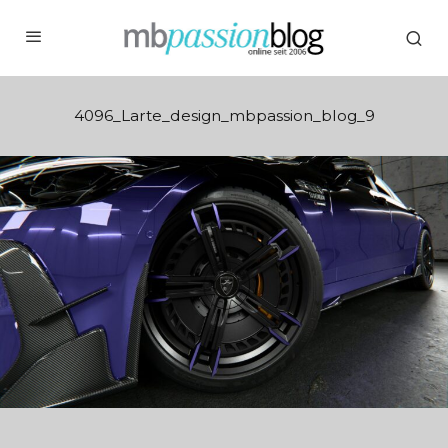
4096_Larte_design_mbpassion_blog_9