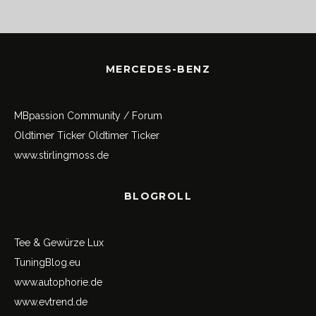
MERCEDES-BENZ
MBpassion Community / Forum
Oldtimer Ticker
Oldtimer Ticker
www.stirlingmoss.de
BLOGROLL
Tee & Gewürze Lux
TuningBlog.eu
www.autophorie.de
www.evtrend.de