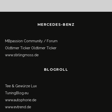
MERCEDES-BENZ
MBpassion Community / Forum
Oldtimer Ticker
Oldtimer Ticker
www.stirlingmoss.de
BLOGROLL
Tee & Gewürze Lux
TuningBlog.eu
www.autophorie.de
www.evtrend.de