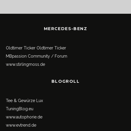
MERCEDES-BENZ
Oldtimer Ticker
Oldtimer Ticker
MBpassion Community / Forum
www.stirlingmoss.de
BLOGROLL
Tee & Gewürze Lux
TuningBlog.eu
www.autophorie.de
www.evtrend.de