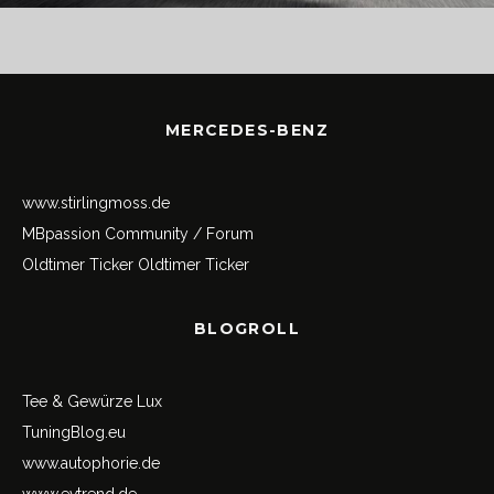
MERCEDES-BENZ
www.stirlingmoss.de
MBpassion Community / Forum
Oldtimer Ticker
Oldtimer Ticker
BLOGROLL
Tee & Gewürze Lux
TuningBlog.eu
www.autophorie.de
www.evtrend.de