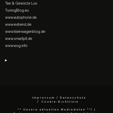
Tee & Gewürze Lux
TuningBlog.eu
www.autophorie.de
www.evtrend.de
www.kleinwagenblog.de
www.smartpit.de
www.wug.info
Impressum / Datenschutz
Cookie-Richtlinie
** Unsere aktuellen Mediadaten **/
|