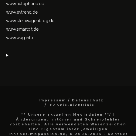
www.autophorie.de
www.evtrend.de
www.kleinwagenblog.de
www.smartpit.de
www.wug.info
Impressum / Datenschutz
Cookie-Richtlinie
** Unsere aktuellen Mediadaten **/
|
Änderungen, Irrtümer und Schreibfehler
vorbehalten. Alle verwendeten Warenzeichen
sind Eigentum ihrer jeweiligen
Inhaber.mbpassion.de, © 2006-2025 - Kontakt