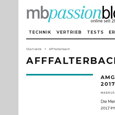
TECHNIK
VERTRIEB
TESTS
E
Startseite
Afffalterbach
AFFFALTERBAC
AMG
201
MARKUS
Die Me
2017 im