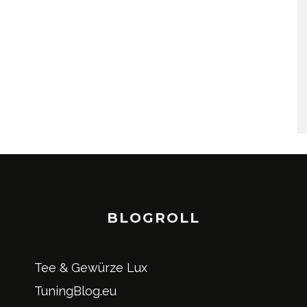
BLOGROLL
Tee & Gewürze Lux
TuningBlog.eu