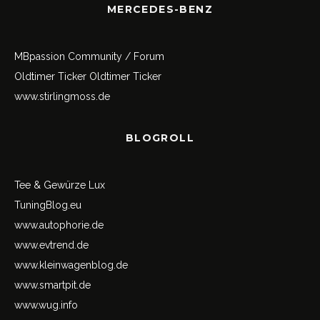
MERCEDES-BENZ
MBpassion Community / Forum
Oldtimer Ticker
Oldtimer Ticker
www.stirlingmoss.de
BLOGROLL
Tee & Gewürze Lux
TuningBlog.eu
www.autophorie.de
www.evtrend.de
www.kleinwagenblog.de
www.smartpit.de
www.wug.info