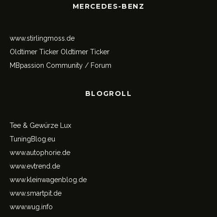
MERCEDES-BENZ
www.stirlingmoss.de
Oldtimer Ticker
Oldtimer Ticker
MBpassion Community / Forum
BLOGROLL
Tee & Gewürze Lux
TuningBlog.eu
www.autophorie.de
www.evtrend.de
www.kleinwagenblog.de
www.smartpit.de
www.wug.info