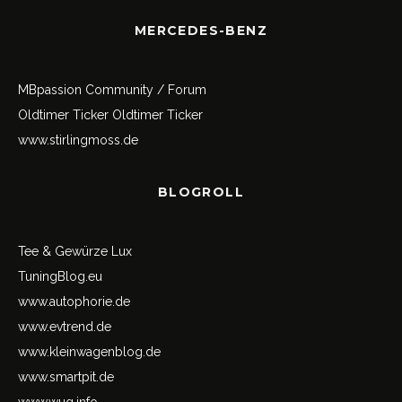
MERCEDES-BENZ
MBpassion Community / Forum
Oldtimer Ticker
Oldtimer Ticker
www.stirlingmoss.de
BLOGROLL
Tee & Gewürze Lux
TuningBlog.eu
www.autophorie.de
www.evtrend.de
www.kleinwagenblog.de
www.smartpit.de
www.wug.info