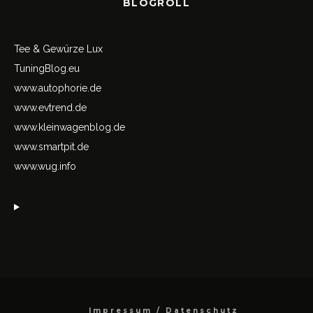
BLOGROLL
Tee & Gewürze Lux
TuningBlog.eu
www.autophorie.de
www.evtrend.de
www.kleinwagenblog.de
www.smartpit.de
www.wug.info
Impressum / Datenschutz