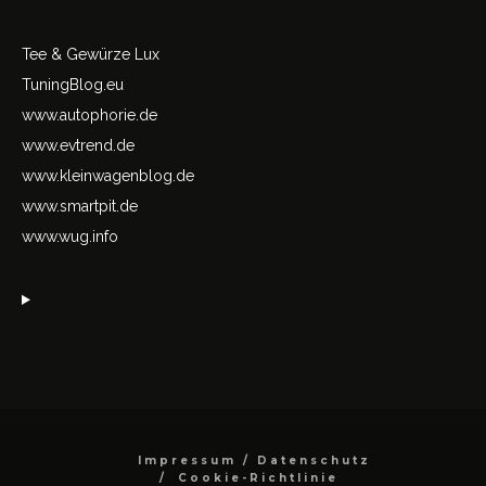
Tee & Gewürze Lux
TuningBlog.eu
www.autophorie.de
www.evtrend.de
www.kleinwagenblog.de
www.smartpit.de
www.wug.info
Impressum / Datenschutz
Cookie-Richtlinie