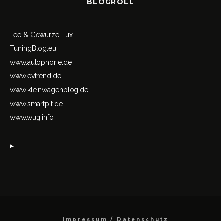
BLOGROLL
Tee & Gewürze Lux
TuningBlog.eu
www.autophorie.de
www.evtrend.de
www.kleinwagenblog.de
www.smartpit.de
www.wug.info
Impressum / Datenschutz