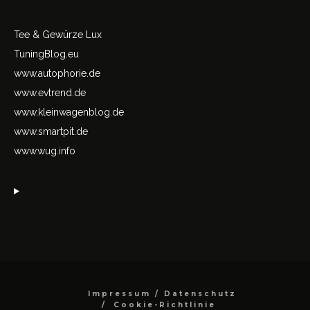
Tee & Gewürze Lux
TuningBlog.eu
www.autophorie.de
www.evtrend.de
www.kleinwagenblog.de
www.smartpit.de
www.wug.info
Impressum / Datenschutz
Cookie-Richtlinie