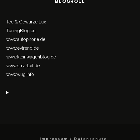
BLOGROLL
Tee & Gewürze Lux
TuningBlog.eu
www.autophorie.de
www.evtrend.de
www.kleinwagenblog.de
www.smartpit.de
www.wug.info
Impressum / Datenschutz