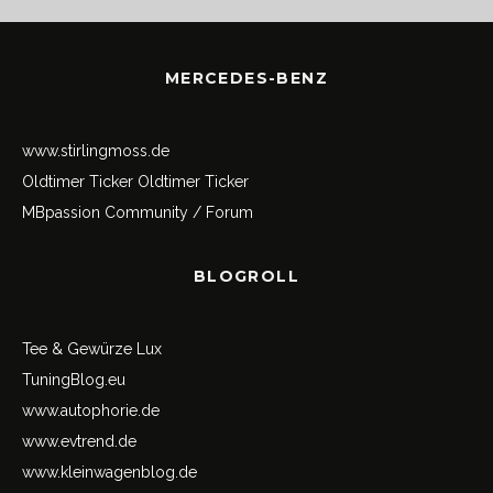
MERCEDES-BENZ
www.stirlingmoss.de
Oldtimer Ticker
Oldtimer Ticker
MBpassion Community / Forum
BLOGROLL
Tee & Gewürze Lux
TuningBlog.eu
www.autophorie.de
www.evtrend.de
www.kleinwagenblog.de