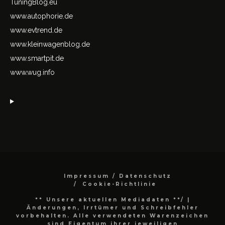
TuningBlog.eu
www.autophorie.de
www.evtrend.de
www.kleinwagenblog.de
www.smartpit.de
www.wug.info
Impressum / Datenschutz
Cookie-Richtlinie
** Unsere aktuellen Mediadaten **/
|
Änderungen, Irrtümer und Schreibfehler
vorbehalten. Alle verwendeten Warenzeichen
sind Eigentum ihrer jeweiligen