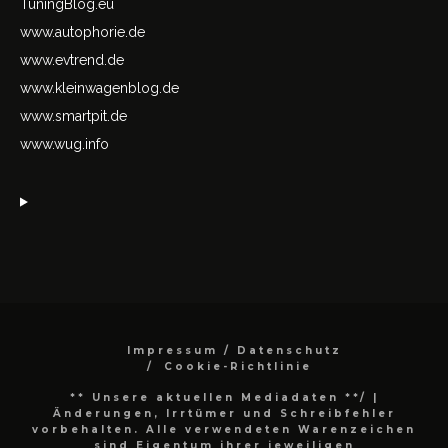
TuningBlog.eu
www.autophorie.de
www.evtrend.de
www.kleinwagenblog.de
www.smartpit.de
www.wug.info
Impressum / Datenschutz
Cookie-Richtlinie
** Unsere aktuellen Mediadaten **/
|
Änderungen, Irrtümer und Schreibfehler
vorbehalten. Alle verwendeten Warenzeichen
sind Eigentum ihrer jeweiligen