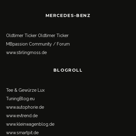
MERCEDES-BENZ
Oldtimer Ticker
Oldtimer Ticker
MBpassion Community / Forum
www.stirlingmoss.de
BLOGROLL
Tee & Gewürze Lux
TuningBlog.eu
www.autophorie.de
www.evtrend.de
www.kleinwagenblog.de
www.smartpit.de