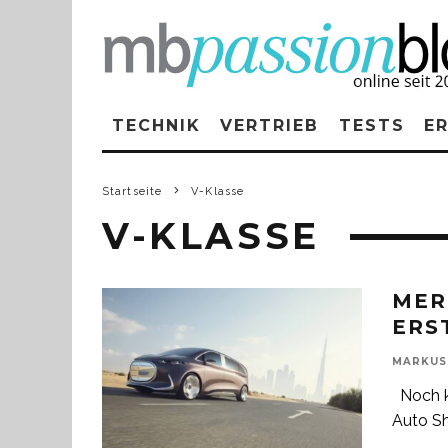
TECHNIK
VERTRIEB
TESTS
E
Startseite
V-Klasse
V-KLASSE
MER
ERS
MARKUS
Noch ke
Auto Sh