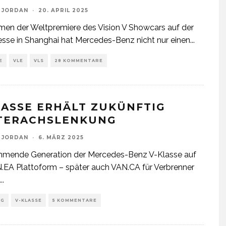
 JORDAN
·
20. APRIL 2025
en der Weltpremiere des Vision V Showcars auf der
se in Shanghai hat Mercedes-Benz nicht nur einen
...
E
VLE
VLS
28 KOMMENTARE
LASSE ERHÄLT ZUKÜNFTIG
TERACHSLENKUNG
 JORDAN
·
6. MÄRZ 2025
mmende Generation der Mercedes-Benz V-Klasse auf
.EA Plattoform – später auch VAN.CA für Verbrenner
...
IG
V-KLASSE
5 KOMMENTARE