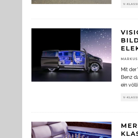
V-KLASS
VIS
BIL
ELE
MARKUS
Mit der
Benz da
ein völl
V-KLASS
MER
KLA