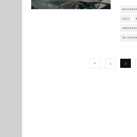
BAUREI
EQS
MERCED
85 KOM
1
2