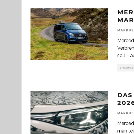
MER
MAR
MARKUS
Mercede
Verbren
soll – 
V-KLASS
DAS
202
MARKUS
Mercede
man tei