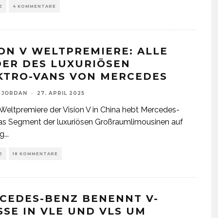
E
4 KOMMENTARE
ION V WELTPREMIERE: ALLE
DER DES LUXURIÖSEN
KTRO-VANS VON MERCEDES
 JORDAN
·
27. APRIL 2025
 Weltpremiere der Vision V in China hebt Mercedes-
s Segment der luxuriösen Großraumlimousinen auf
ig
...
E
18 KOMMENTARE
CEDES-BENZ BENENNT V-
SSE IN VLE UND VLS UM