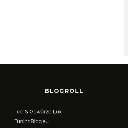
BLOGROLL
Tee & Gewürze Lux
TuningBlog.eu