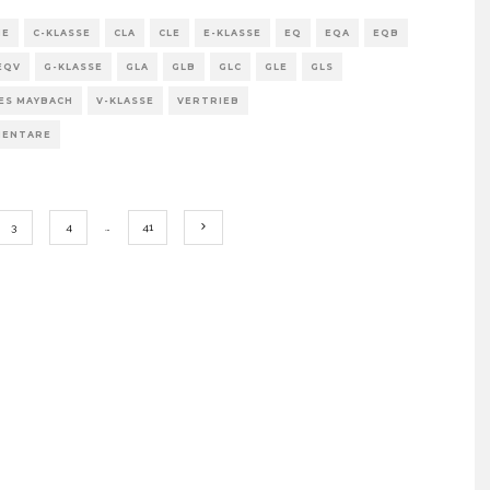
HE
C-KLASSE
CLA
CLE
E-KLASSE
EQ
EQA
EQB
EQV
G-KLASSE
GLA
GLB
GLC
GLE
GLS
ES MAYBACH
V-KLASSE
VERTRIEB
MENTARE
3
4
…
41