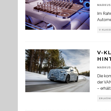
MARKUS
Im Rahm
Automes
V-KLASS
V-K
HIN
MARKUS
Die ko
der VAN
– erhält
ERLKÖN