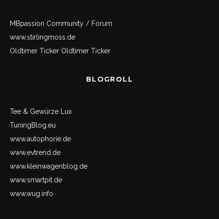
MBpassion Community / Forum
www.stirlingmoss.de
Oldtimer Ticker
Oldtimer Ticker
BLOGROLL
Tee & Gewürze Lux
TuningBlog.eu
www.autophorie.de
www.evtrend.de
www.kleinwagenblog.de
www.smartpit.de
www.wug.info