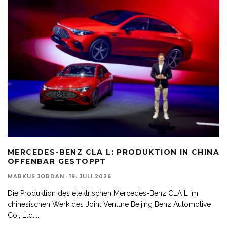
MERCEDES-BENZ CLA L: PRODUKTION IN CHINA
OFFENBAR GESTOPPT
MARKUS JORDAN
·
19. JULI 2026
Die Produktion des elektrischen Mercedes-Benz CLA L im
chinesischen Werk des Joint Venture Beijing Benz Automotive
Co., Ltd.
...