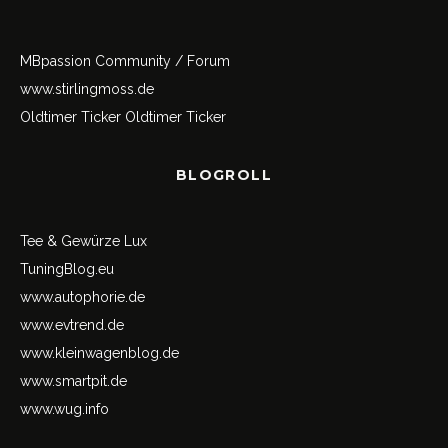
MBpassion Community / Forum
www.stirlingmoss.de
Oldtimer Ticker
Oldtimer Ticker
BLOGROLL
Tee & Gewürze Lux
TuningBlog.eu
www.autophorie.de
www.evtrend.de
www.kleinwagenblog.de
www.smartpit.de
www.wug.info