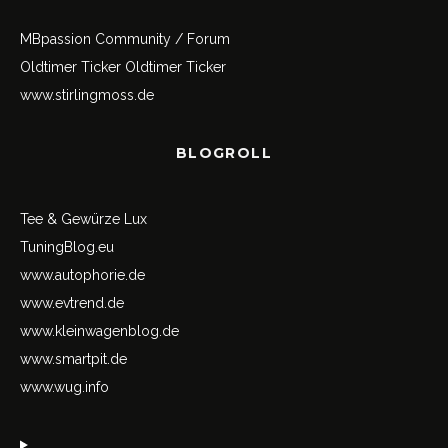
MBpassion Community / Forum
Oldtimer Ticker
Oldtimer Ticker
www.stirlingmoss.de
BLOGROLL
Tee & Gewürze Lux
TuningBlog.eu
www.autophorie.de
www.evtrend.de
www.kleinwagenblog.de
www.smartpit.de
www.wug.info