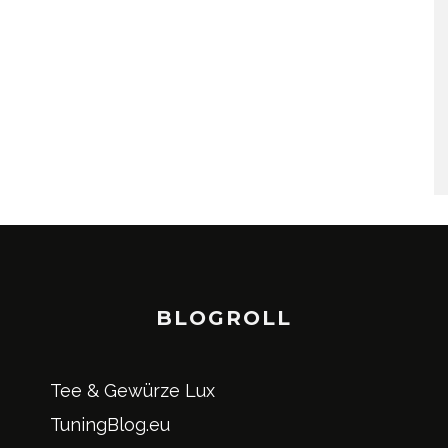
BLOGROLL
Tee & Gewürze Lux
TuningBlog.eu