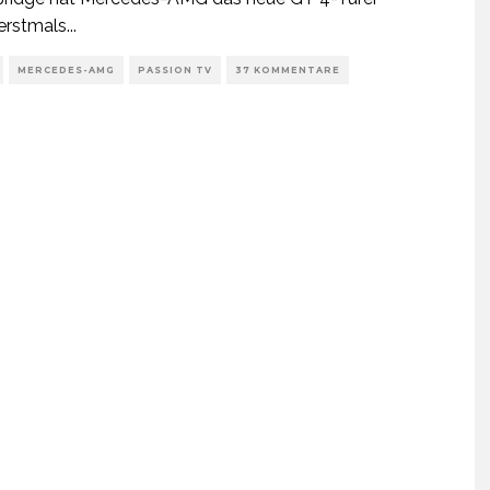
erstmals
...
MERCEDES-AMG
PASSION TV
37 KOMMENTARE