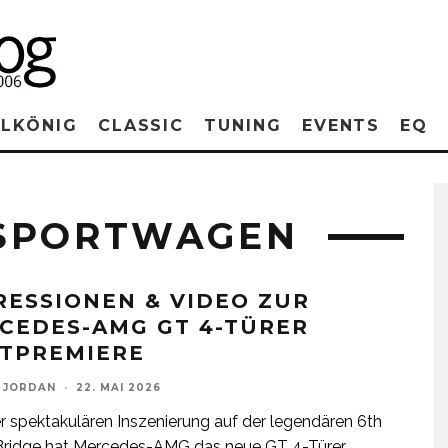
RLKÖNIG
CLASSIC
TUNING
EVENTS
EQ
 SPORTWAGEN
RESSIONEN & VIDEO ZUR
CEDES-AMG GT 4-TÜRER
TPREMIERE
 JORDAN
·
22. MAI 2026
er spektakulären Inszenierung auf der legendären 6th
 Bridge hat Mercedes-AMG das neue GT 4-Türer