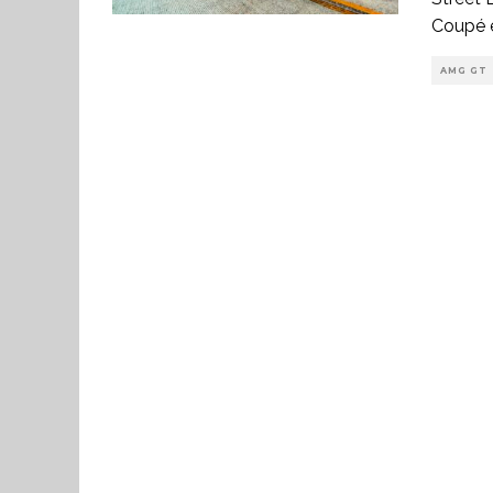
Coupé 
AMG GT