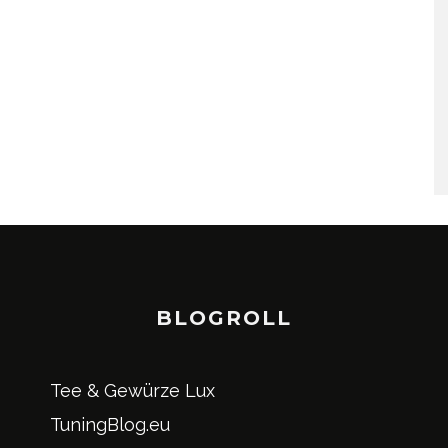
BLOGROLL
Tee & Gewürze Lux
TuningBlog.eu