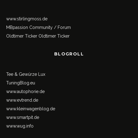
www.stirlingmoss.de
MBpassion Community / Forum
Oldtimer Ticker
Oldtimer Ticker
BLOGROLL
Tee & Gewürze Lux
TuningBlog.eu
www.autophorie.de
www.evtrend.de
www.kleinwagenblog.de
www.smartpit.de
www.wug.info