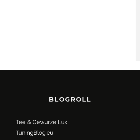
BLOGROLL
Tee & Gewürze Lux
TuningBlog.eu