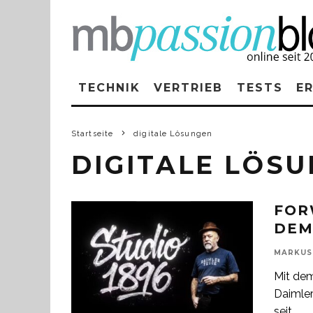
TECHNIK
VERTRIEB
TESTS
E
Startseite
digitale Lösungen
DIGITALE LÖS
FOR
DEM
MARKUS
Mit de
Daimler
seit
...