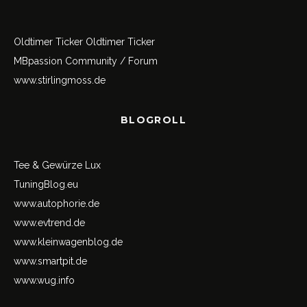
Oldtimer Ticker
Oldtimer Ticker
MBpassion Community / Forum
www.stirlingmoss.de
BLOGROLL
Tee & Gewürze Lux
TuningBlog.eu
www.autophorie.de
www.evtrend.de
www.kleinwagenblog.de
www.smartpit.de
www.wug.info