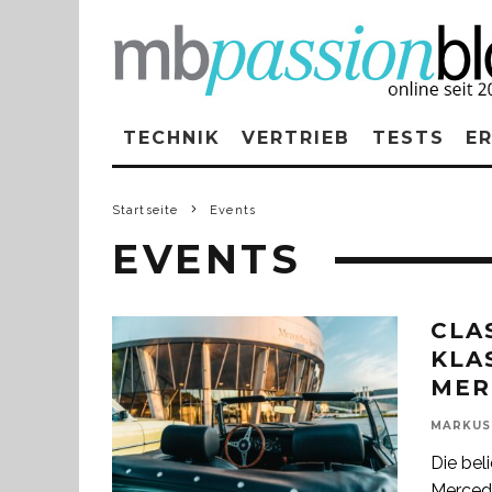
TECHNIK
VERTRIEB
TESTS
E
Startseite
Events
EVENTS
CLAS
KLA
MER
MARKUS
Die bel
Merced