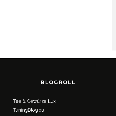
BLOGROLL
Tee & Gewürze Lux
TuningBlog.eu