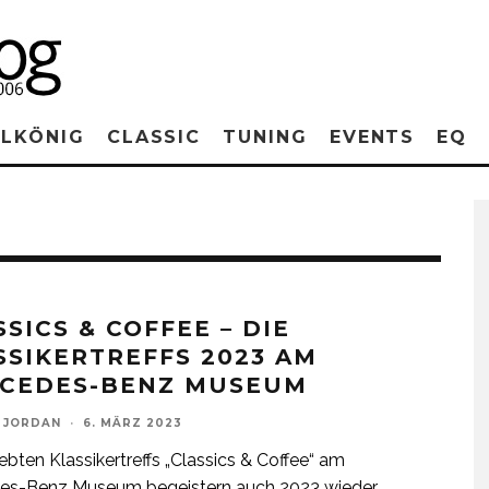
RLKÖNIG
CLASSIC
TUNING
EVENTS
EQ
SICS & COFFEE – DIE
SSIKERTREFFS 2023 AM
CEDES-BENZ MUSEUM
 JORDAN
·
6. MÄRZ 2023
iebten Klassikertreffs „Classics & Coffee“ am
es-Benz Museum begeistern auch 2023 wieder