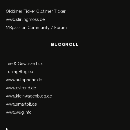
Oldtimer Ticker
Oldtimer Ticker
www.stirlingmoss.de
MBpassion Community / Forum
BLOGROLL
Tee & Gewürze Lux
TuningBlog.eu
www.autophorie.de
www.evtrend.de
www.kleinwagenblog.de
www.smartpit.de
www.wug.info