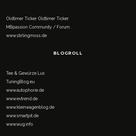
Oldtimer Ticker
Oldtimer Ticker
MBpassion Community / Forum
www.stirlingmoss.de
BLOGROLL
Tee & Gewürze Lux
TuningBlog.eu
www.autophorie.de
www.evtrend.de
www.kleinwagenblog.de
www.smartpit.de
www.wug.info