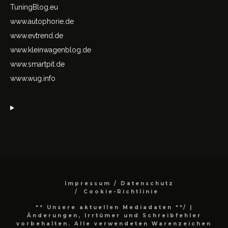
TuningBlog.eu
www.autophorie.de
www.evtrend.de
www.kleinwagenblog.de
www.smartpit.de
www.wug.info
Impressum / Datenschutz
Cookie-Richtlinie
** Unsere aktuellen Mediadaten **/
|
Änderungen, Irrtümer und Schreibfehler
vorbehalten. Alle verwendeten Warenzeichen