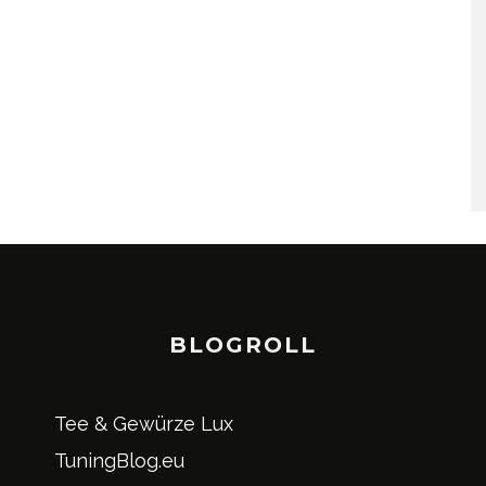
BLOGROLL
Tee & Gewürze Lux
TuningBlog.eu