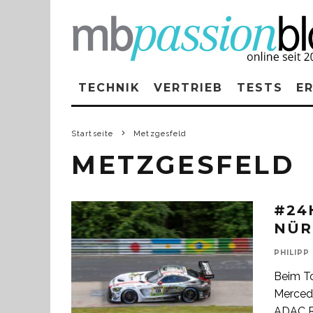
TECHNIK
VERTRIEB
TESTS
E
Startseite
Metzgesfeld
METZGESFELD
#24
NÜR
PHILIPP
Beim To
Merced
ADAC 