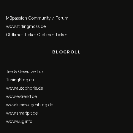
MBpassion Community / Forum
www.stirlingmoss.de
Oldtimer Ticker
Oldtimer Ticker
BLOGROLL
Tee & Gewürze Lux
TuningBlog.eu
www.autophorie.de
www.evtrend.de
www.kleinwagenblog.de
www.smartpit.de
www.wug.info