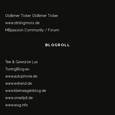
Oldtimer Ticker
Oldtimer Ticker
www.stirlingmoss.de
MBpassion Community / Forum
BLOGROLL
Tee & Gewürze Lux
TuningBlog.eu
www.autophorie.de
www.evtrend.de
www.kleinwagenblog.de
www.smartpit.de
www.wug.info