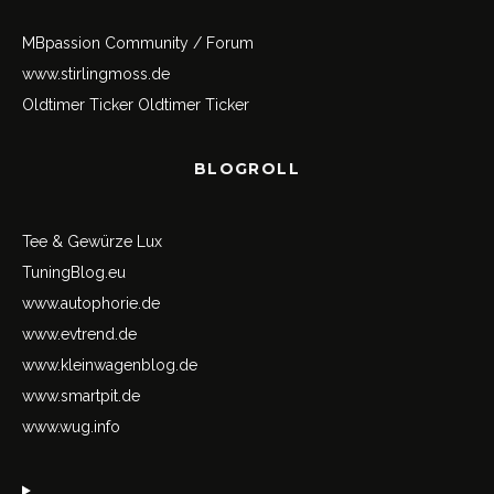
MBpassion Community / Forum
www.stirlingmoss.de
Oldtimer Ticker
Oldtimer Ticker
BLOGROLL
Tee & Gewürze Lux
TuningBlog.eu
www.autophorie.de
www.evtrend.de
www.kleinwagenblog.de
www.smartpit.de
www.wug.info